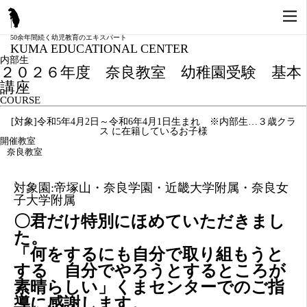
50余年間続く幼児教育のエキスパート
KUMA EDUCATIONAL CENTER
内部生
２０２６年度 奈良教室 幼稚園受験 基本
講座
COURSE
[対象]
令和5年4月2日～令和6年4月1日生まれ ※内部生…３歳クラ
ス に在籍しているお子様
開催教室
奈良教室
対象園:帝塚山・奈良学園・近畿大学附属・奈良女
子大学附属
〇君だけ特別にほめていただきまし
た。
「何をするにも自分で取り組もうと
する 自分でやろうとするところが
素晴らしい」くまセンターでのご指
導に感謝します。