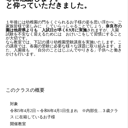
と仰っていただきました。
１年後には幼稚園の門をくぐられるお子様の姿を思い浮かべ、ご
家族皆様で楽しみに していらっしゃることでしょう。
奈良市の
園は他府県よりも 入試日が早く8.9月に実施
されますが、入園
試験を不安なく迎えるためには おけいこをして習慣にすること
が大切です。
なら教室では、下記の通り幼稚園受験講座を実施いたします。こ
の講座では、各園の受験に必要な様々な課題に取り組みます。ま
た、入園後も 「自分のことはじぶんでやりきる」子供へと働き
かけも行います。
このクラスの概要
対象
令和5年4月2日～令和6年4月1日生まれ ※内部生…３歳クラ
ス に在籍しているお子様
開催教室