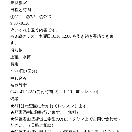
奈良教室
日程と時間
①6/11・②7/2・③7/16
9:50~10:20
※いずれも違う内容です。
※３歳クラス 木曜日10:30-12:00 を引き続き受講できま
す。
持ち物
上靴・水筒
費用
3,300円(1回分)
申し込み
奈良教室
0742-41-1727 (受付時間 火～土 10：00～18：00)
備考
★8月は志望園に分かれてレッスンします。
★願書添削は随時行います。（無料）
★保護者面接練習ご希望の方はトクヤマまでお問い合わせく
ださい。（日時ご相談）
★保護者面接の費用は、この講座を3回以上お申し込みの方