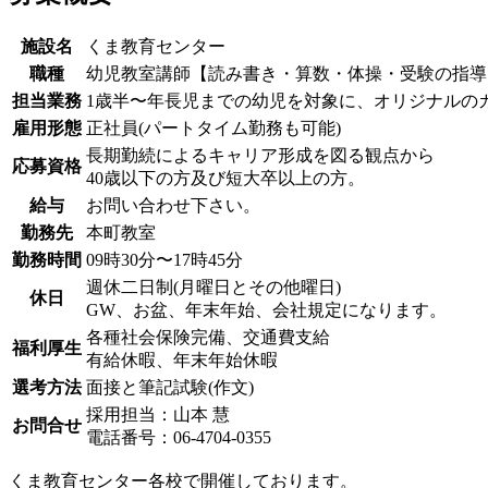
施設名
くま教育センター
職種
幼児教室講師【読み書き・算数・体操・受験の指導
担当業務
1歳半〜年長児までの幼児を対象に、オリジナルの
雇用形態
正社員(パートタイム勤務も可能)
長期勤続によるキャリア形成を図る観点から
応募資格
40歳以下の方及び短大卒以上の方。
給与
お問い合わせ下さい。
勤務先
本町教室
勤務時間
09時30分〜17時45分
週休二日制(月曜日とその他曜日)
休日
GW、お盆、年末年始、会社規定になります。
各種社会保険完備、交通費支給
福利厚生
有給休暇、年末年始休暇
選考方法
面接と筆記試験(作文)
採用担当：山本 慧
お問合せ
電話番号：06-4704-0355
くま教育センター各校で開催しております。