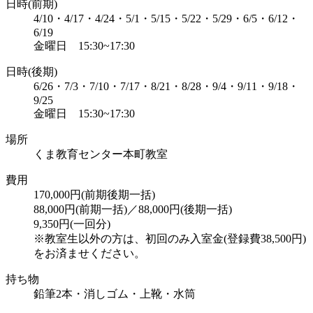
日時(前期)
4/10・4/17・4/24・5/1・5/15・5/22・5/29・6/5・6/12・
6/19
金曜日 15:30~17:30
日時(後期)
6/26・7/3・7/10・7/17・8/21・8/28・9/4・9/11・9/18・
9/25
金曜日 15:30~17:30
場所
くま教育センター本町教室
費用
170,000円(前期後期一括)
88,000円(前期一括)／88,000円(後期一括)
9,350円(一回分)
※教室生以外の方は、初回のみ入室金(登録費38,500円)
をお済ませください。
持ち物
鉛筆2本・消しゴム・上靴・水筒