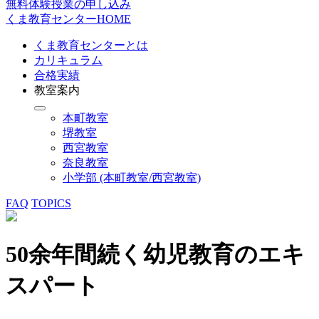
無料体験授業の申し込み
くま教育センターHOME
くま教育センターとは
カリキュラム
合格実績
教室案内
本町教室
堺教室
西宮教室
奈良教室
小学部 (本町教室/西宮教室)
FAQ
TOPICS
50余年間続く幼児教育のエキ
スパート