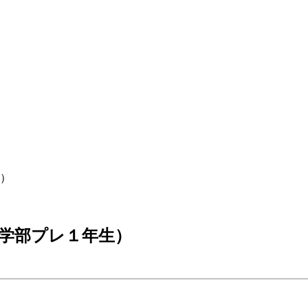
）
学部プレ１年生）