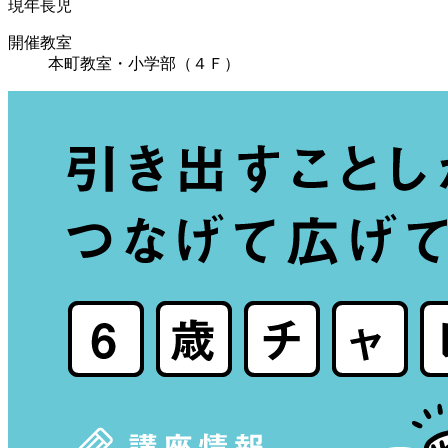
現年長児
開催教室
本町教室・小学部（４Ｆ）