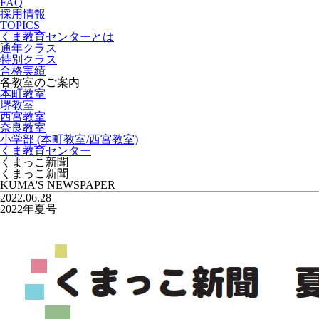
FAQ
採用情報
TOPICS
くま教育センターとは
通年クラス
特別クラス
合格実績
各教室のご案内
本町教室
堺教室
西宮教室
奈良教室
小学部 (本町教室/西宮教室)
くま教育センター
くまっこ新聞
くまっこ新聞
KUMA'S NEWSPAPER
2022.06.28
2022年夏号