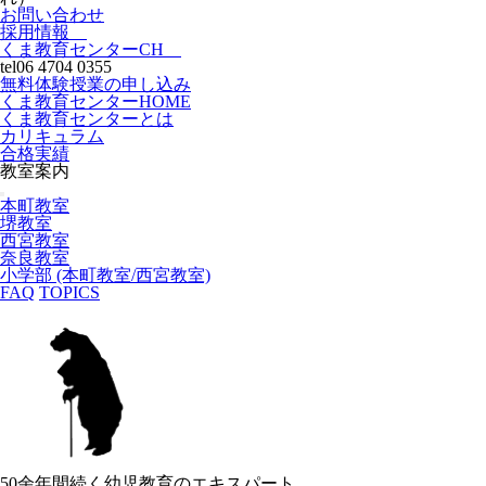
お問い合わせ
採用情報
くま教育センターCH
tel
06 4704 0355
無料体験授業の申し込み
くま教育センターHOME
くま教育センターとは
カリキュラム
合格実績
教室案内
本町教室
堺教室
西宮教室
奈良教室
小学部 (本町教室/西宮教室)
FAQ
TOPICS
50余年間続く幼児教育のエキスパート