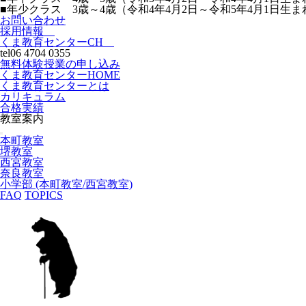
■年少クラス 3歳～4歳（令和4年4月2日～令和5年4月1日生ま
お問い合わせ
採用情報
くま教育センターCH
tel
06 4704 0355
無料体験授業の申し込み
くま教育センターHOME
くま教育センターとは
カリキュラム
合格実績
教室案内
本町教室
堺教室
西宮教室
奈良教室
小学部 (本町教室/西宮教室)
FAQ
TOPICS