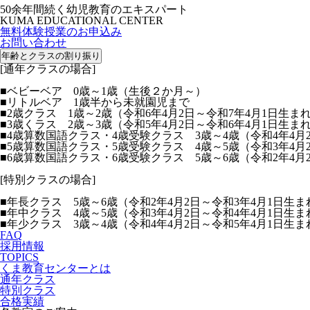
50余年間続く幼児教育のエキスパート
KUMA EDUCATIONAL CENTER
無料体験授業のお申込み
お問い合わせ
年齢とクラスの割り振り
[通年クラスの場合]
■ベビーベア 0歳～1歳（生後２か月～）
■リトルベア 1歳半から未就園児まで
■2歳クラス 1歳～2歳（令和6年4月2日～令和7年4月1日生ま
■3歳くラス 2歳～3歳（令和5年4月2日～令和6年4月1日生ま
■4歳算数国語クラス・4歳受験クラス 3歳～4歳（令和4年4月
■5歳算数国語クラス・5歳受験クラス 4歳～5歳（令和3年4月
■6歳算数国語クラス・6歳受験クラス 5歳～6歳（令和2年4月
[特別クラスの場合]
■年長クラス 5歳～6歳（令和2年4月2日～令和3年4月1日生ま
■年中クラス 4歳～5歳（令和3年4月2日～令和4年4月1日生ま
■年少クラス 3歳～4歳（令和4年4月2日～令和5年4月1日生ま
FAQ
採用情報
TOPICS
くま教育センターとは
通年クラス
特別クラス
合格実績