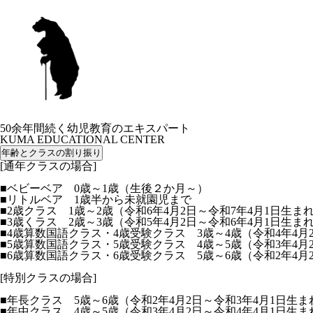
50余年間続く幼児教育のエキスパート
KUMA EDUCATIONAL CENTER
年齢とクラスの割り振り
[通年クラスの場合]
■ベビーベア 0歳～1歳（生後２か月～）
■リトルベア 1歳半から未就園児まで
■2歳クラス 1歳～2歳（令和6年4月2日～令和7年4月1日生ま
■3歳くラス 2歳～3歳（令和5年4月2日～令和6年4月1日生ま
■4歳算数国語クラス・4歳受験クラス 3歳～4歳（令和4年4月
■5歳算数国語クラス・5歳受験クラス 4歳～5歳（令和3年4月
■6歳算数国語クラス・6歳受験クラス 5歳～6歳（令和2年4月
[特別クラスの場合]
■年長クラス 5歳～6歳（令和2年4月2日～令和3年4月1日生ま
■年中クラス 4歳～5歳（令和3年4月2日～令和4年4月1日生ま