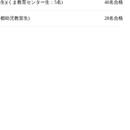
)(くま教育センター生：5名)
40名合格
都幼児教室生)
28名合格