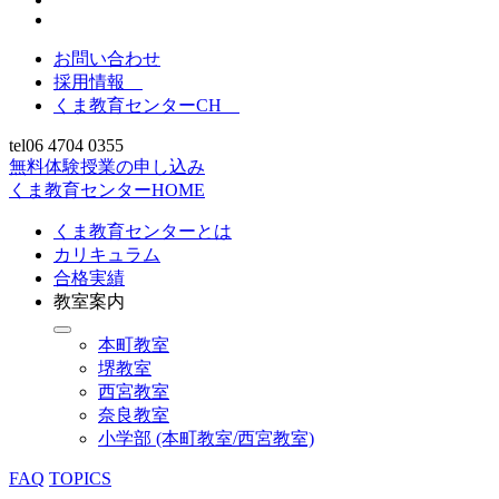
お問い合わせ
採用情報
くま教育センターCH
tel
06 4704 0355
無料体験授業の申し込み
くま教育センターHOME
くま教育センターとは
カリキュラム
合格実績
教室案内
本町教室
堺教室
西宮教室
奈良教室
小学部 (本町教室/西宮教室)
FAQ
TOPICS