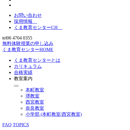
お問い合わせ
採用情報
くま教育センターCH
tel
06 4704 0355
無料体験授業の申し込み
くま教育センターHOME
くま教育センターとは
カリキュラム
合格実績
教室案内
本町教室
堺教室
西宮教室
奈良教室
小学部 (本町教室/西宮教室)
FAQ
TOPICS