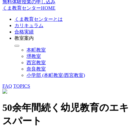
無料体験授業の申し込み
くま教育センターHOME
くま教育センターとは
カリキュラム
合格実績
教室案内
本町教室
堺教室
西宮教室
奈良教室
小学部 (本町教室/西宮教室)
FAQ
TOPICS
50余年間続く幼児教育のエキ
スパート