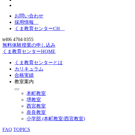
お問い合わせ
採用情報
くま教育センターCH
tel
06 4704 0355
無料体験授業の申し込み
くま教育センターHOME
くま教育センターとは
カリキュラム
合格実績
教室案内
本町教室
堺教室
西宮教室
奈良教室
小学部 (本町教室/西宮教室)
FAQ
TOPICS