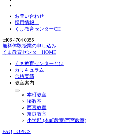
お問い合わせ
採用情報
くま教育センターCH
tel
06 4704 0355
無料体験授業の申し込み
くま教育センターHOME
くま教育センターとは
カリキュラム
合格実績
教室案内
本町教室
堺教室
西宮教室
奈良教室
小学部 (本町教室/西宮教室)
FAQ
TOPICS