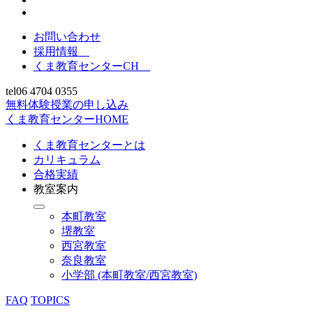
お問い合わせ
採用情報
くま教育センターCH
tel
06 4704 0355
無料体験授業の申し込み
くま教育センターHOME
くま教育センターとは
カリキュラム
合格実績
教室案内
本町教室
堺教室
西宮教室
奈良教室
小学部 (本町教室/西宮教室)
FAQ
TOPICS