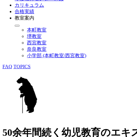
カリキュラム
合格実績
教室案内
本町教室
堺教室
西宮教室
奈良教室
小学部 (本町教室/西宮教室)
FAQ
TOPICS
50余年間続く幼児教育のエキ