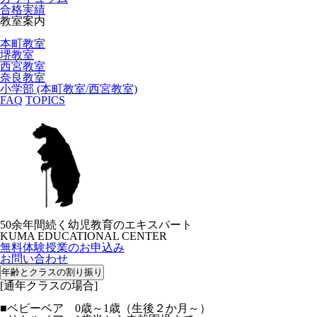
合格実績
教室案内
本町教室
堺教室
西宮教室
奈良教室
小学部 (本町教室/西宮教室)
FAQ
TOPICS
50余年間続く幼児教育のエキスパート
KUMA EDUCATIONAL CENTER
無料体験授業のお申込み
お問い合わせ
年齢とクラスの割り振り
[通年クラスの場合]
■ベビーベア 0歳～1歳（生後２か月～）