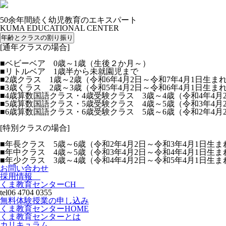
50余年間続く幼児教育のエキスパート
KUMA EDUCATIONAL CENTER
年齢とクラスの割り振り
[通年クラスの場合]
■ベビーベア 0歳～1歳（生後２か月～）
■リトルベア 1歳半から未就園児まで
■2歳クラス 1歳～2歳（令和6年4月2日～令和7年4月1日生ま
■3歳くラス 2歳～3歳（令和5年4月2日～令和6年4月1日生ま
■4歳算数国語クラス・4歳受験クラス 3歳～4歳（令和4年4月
■5歳算数国語クラス・5歳受験クラス 4歳～5歳（令和3年4月
■6歳算数国語クラス・6歳受験クラス 5歳～6歳（令和2年4月
[特別クラスの場合]
■年長クラス 5歳～6歳（令和2年4月2日～令和3年4月1日生ま
■年中クラス 4歳～5歳（令和3年4月2日～令和4年4月1日生ま
■年少クラス 3歳～4歳（令和4年4月2日～令和5年4月1日生ま
お問い合わせ
採用情報
くま教育センターCH
tel
06 4704 0355
無料体験授業の申し込み
くま教育センターHOME
くま教育センターとは
カリキュラム