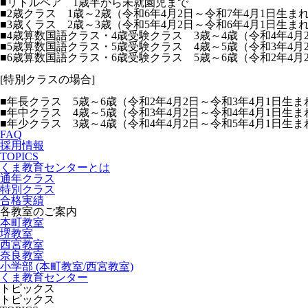
■リトルベア 1歳半から未就園児まで
■2歳クラス 1歳～2歳（令和6年4月2日～令和7年4月1日生ま
■3歳くラス 2歳～3歳（令和5年4月2日～令和6年4月1日生ま
■4歳算数国語クラス・4歳受験クラス 3歳～4歳（令和4年4月
■5歳算数国語クラス・5歳受験クラス 4歳～5歳（令和3年4月
■6歳算数国語クラス・6歳受験クラス 5歳～6歳（令和2年4月
[特別クラスの場合]
■年長クラス 5歳～6歳（令和2年4月2日～令和3年4月1日生ま
■年中クラス 4歳～5歳（令和3年4月2日～令和4年4月1日生ま
■年少クラス 3歳～4歳（令和4年4月2日～令和5年4月1日生ま
FAQ
採用情報
TOPICS
くま教育センターとは
通年クラス
特別クラス
合格実績
各教室のご案内
本町教室
堺教室
西宮教室
奈良教室
小学部 (本町教室/西宮教室)
くま教育センター
トピックス
トピックス